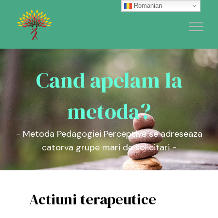
Skip
Romanian
to
content
Cand apelam la
metoda?
- Metoda Pedagogiei Perceptive se adreseaza
catorva grupe mari de solicitari -
Actiuni terapeutice