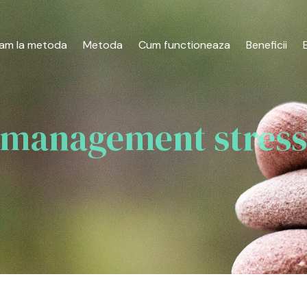
am la metoda
Metoda
Cum functioneaza
Beneficii
management stres