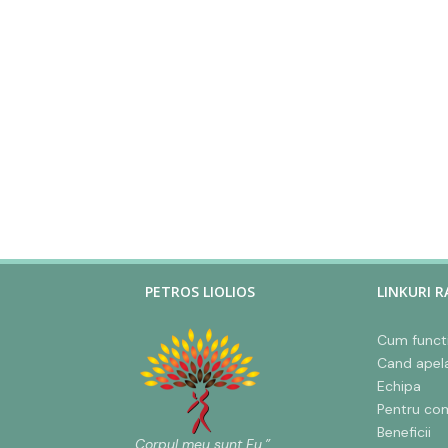
PETROS LIOLIOS
LINKURI R
Cum funct
Cand apel
Echipa
Pentru co
Beneficii
„Corpul meu sunt Eu.”