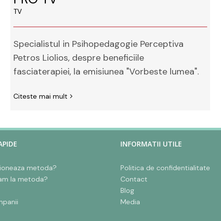
TV
Specialistul in Psihopedagogie Perceptiva
Petros Liolios, despre beneficiile
fasciaterapiei, la emisiunea "Vorbeste lumea".
Citeste mai mult
APIDE
INFORMATII UTILE
ioneaza metoda?
Politica de confidentialitate
am la metoda?
Contact
Blog
mpanii
Media