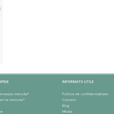
i
APIDE
INFORMATII UTILE
ioneaza metoda?
Politica de confidentialitate
am la metoda?
Contact
Blog
ne
Media