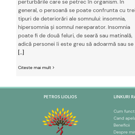
perturbările care se petrec în organism. În
general, o persoană se poate confrunta cu tre
tipuri de deteriorări ale somnului: insomnia,
hipersomnia şi somnul nereparator. Insomnia
poate fi de două feluri, de seară sau matinală,
adică personei îi este greu să adoarmă sau se
[...]
Citeste mai mult
PETROS LIOLIOS
LINKURI R
Cum funct
Cand apel
Beneficii
Despre mi