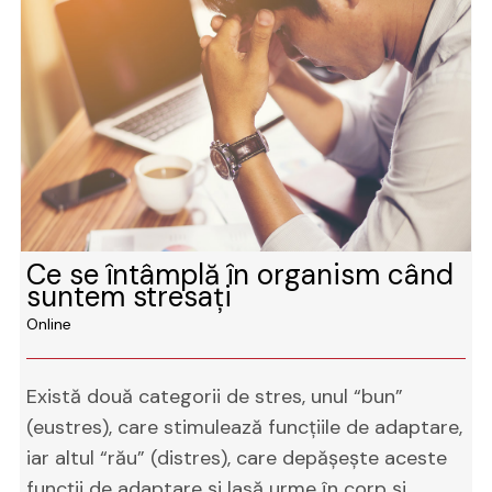
Ce se întâmplă în organism când
suntem stresaţi
Online
Există două categorii de stres, unul “bun”
(eustres), care stimulează funcţiile de adaptare,
iar altul “rău” (distres), care depăşeşte aceste
funcţii de adaptare şi lasă urme în corp şi