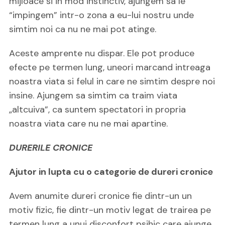
mijloace si in mod instinctiv, ajungem sa le
“impingem” intr-o zona a eu-lui nostru unde
simtim noi ca nu ne mai pot atinge.
Aceste amprente nu dispar. Ele pot produce
efecte pe termen lung, uneori marcand intreaga
noastra viata si felul in care ne simtim despre noi
insine. Ajungem sa simtim ca traim viata
„altcuiva”, ca suntem spectatori in propria
noastra viata care nu ne mai apartine.
DURERILE CRONICE
Ajutor in lupta cu o categorie de dureri cronice
Avem anumite dureri cronice fie dintr-un un
motiv fizic, fie dintr-un motiv legat de trairea pe
termen lung a unui disconfort psihic care ajunge