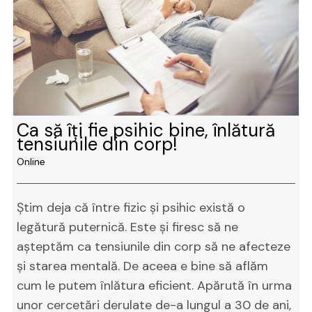
Ca să îți fie psihic bine, înlătură
tensiunile din corp!
Online
Știm deja că între fizic și psihic există o
legătură puternică. Este și firesc să ne
așteptăm ca tensiunile din corp să ne afecteze
și starea mentală. De aceea e bine să aflăm
cum le putem înlătura eficient. Apărută în urma
unor cercetări derulate de-a lungul a 30 de ani,